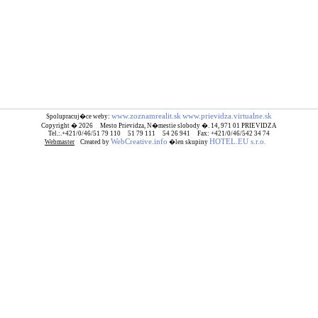
www.zoznamrealit.sk
www.prievidza.virtualne.sk
Spolupracuj�ce weby:
Copyright � 2026 Mesto Prievidza, N�mestie slobody �. 14, 971 01 PRIEVIDZA
Tel.:.+421/0/46/51 79 110 51 79 111 54 26 941 Fax: +421/0/46/542 34 74
WebCreative.info
HOTEL.EU s.r.o.
Webmaster
Created by
�len skupiny