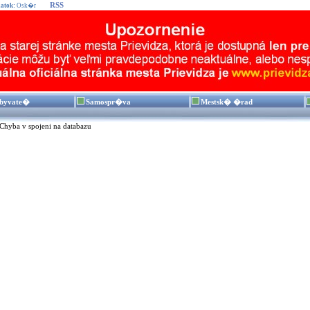
RSS
atok:
Osk�r
byvate�
Samospr�va
Mestsk� �rad
Chyba v spojeni na databazu