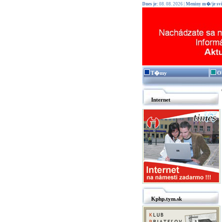
Dnes je:
08. 08. 2026 |
Meniny m�/je svi
T�my
O
Internet
Kphp.tym.sk