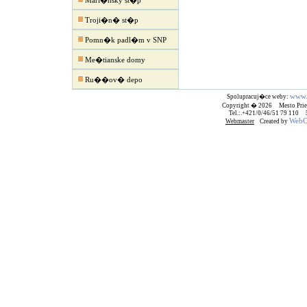
Mari�nsky st�p
Troji�n� st�p
Pomn�k padl�m v SNP
Me�tianske domy
Ru��ov� depo
www.
Spolupracuj�ce weby:
Copyright � 2026 Mesto Prie
Tel.:.+421/0/46/51 79 110
WebCr
Webmaster
Created by