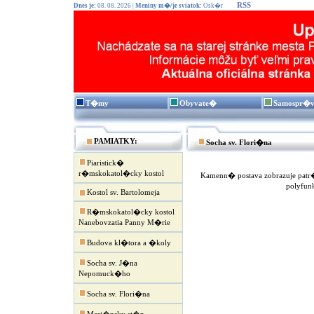
RSS
Dnes je:
08. 08. 2026 |
Meniny m�/je sviatok:
Osk�r
T�my
Obyvate�
Samospr�
PAMIATKY:
Socha sv. Flori�na
Piaristick�
r�mskokatol�cky kostol
Kamenn� postava zobrazuje patr�
polyfun
Kostol sv. Bartolomeja
R�mskokatol�cky kostol
Nanebovzatia Panny M�rie
Budova kl�tora a �koly
Socha sv. J�na
Nepomuck�ho
Socha sv. Flori�na