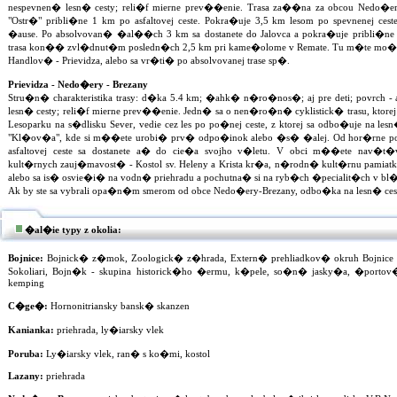
nespevnen� lesn� cesty; reli�f mierne prev��enie. Trasa za��na za obcou Nedo�er
"Ostr�" pribli�ne 1 km po asfaltovej ceste. Pokra�uje 3,5 km lesom po spevnenej cest
�ause. Po absolvovan� �al��ch 3 km sa dostanete do Jalovca a pokra�uje pribli�
trasa kon�� zvl�dnut�m posledn�ch 2,5 km pri kame�olome v Remate. Tu m�te mo�n
Handlov� - Prievidza, alebo sa vr�ti� po absolvovanej trase sp�.
Prievidza - Nedo�ery - Brezany
Stru�n� charakteristika trasy: d�ka 5.4 km; �ahk� n�ro�nos�; aj pre deti; povrch - 
lesn� cesty; reli�f mierne prev��enie. Jedn� sa o nen�ro�n� cyklistick� trasu, ktorej 
Lesoparku na s�dlisku Sever, vedie cez les po po�nej ceste, z ktorej sa odbo�uje na l
"Kl�ov�a", kde si m��ete urobi� prv� odpo�inok alebo �s� �alej. Od hor�rne pok
asfaltovej ceste sa dostanete a� do cie�a svojho v�letu. V obci m��ete nav�t�
kult�rnych zauj�mavost� - Kostol sv. Heleny a Krista kr�a, n�rodn� kult�rnu pam
alebo sa is� osvie�i� na vodn� priehradu a pochutna� si na ryb�ch �pecialit�ch v bl�
Ak by ste sa vybrali opa�n�m smerom od obce Nedo�ery-Brezany, odbo�ka na lesn� cestu 
�al�ie typy z okolia:
Bojnice:
Bojnick� z�mok, Zoologick� z�hrada, Extern� prehliadkov� okruh Bojnice 
Sokoliari, Bojn�k - skupina historick�ho �ermu, k�pele, so�n� jasky�a, �portov
kemping
C�ge�:
Hornonitriansky bansk� skanzen
Kanianka:
priehrada, ly�iarsky vlek
Poruba:
Ly�iarsky vlek, ran� s ko�mi, kostol
Lazany:
priehrada