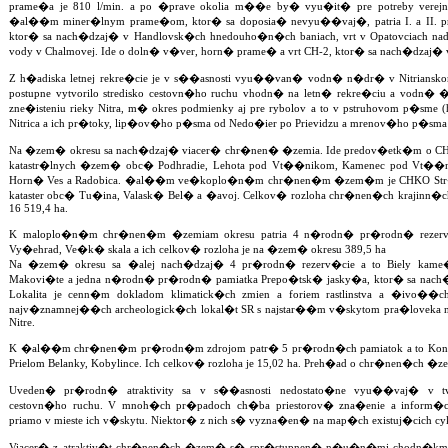
prame�a je 810 l/min. a po �prave okolia m��e by� vyu�it� pre potreby verej
�al��m miner�lnym prame�om, ktor� sa doposia� nevyu��vaj�, patria I. a II. p
ktor� sa nach�dzaj� v Handlovsk�ch hnedouho�n�ch baniach, vrt v Opatovciach nad N
vody v Chalmovej. Ide o doln� v�ver, horn� prame� a vrt CH-2, ktor� sa nach�dzaj� v
Z h�adiska letnej rekre�cie je v s��asnosti vyu��van� vodn� n�dr� v Nitrianskom 
postupne vytvorilo stredisko cestovn�ho ruchu vhodn� na letn� rekre�ciu a vodn� �
zne�isteniu rieky Nitra, m� okres podmienky aj pre rybolov a to v pstruhovom p�sme 
Nitrica a ich pr�toky, lip�ov�ho p�sma od Nedo�ier po Prievidzu a mrenov�ho p�sma na
Na �zem� okresu sa nach�dzaj� viacer� chr�nen� �zemia. Ide predov�etk�m o CHKO
katastr�lnych �zem� obc� Podhradie, Lehota pod Vt��nikom, Kamenec pod Vt��n
Horn� Ves a Radobica. �al��m ve�koplo�n�m chr�nen�m �zem�m je CHKO Str�o
kataster obc� Tu�ina, Valask� Bel� a �avoj. Celkov� rozloha chr�nen�ch krajinn�c
16 519,4 ha.
K maloplo�n�m chr�nen�m �zemiam okresu patria 4 n�rodn� pr�rodn� rezerv
Vy�ehrad, Ve�k� skala a ich celkov� rozloha je na �zem� okresu 389,5 ha
Na �zem� okresu sa �alej nach�dzaj� 4 pr�rodn� rezerv�cie a to Biely kame�
Makovi�te a jedna n�rodn� pr�rodn� pamiatka Prepo�tsk� jasky�a, ktor� sa nach�
Lokalita je cenn�m dokladom klimatick�ch zmien a foriem rastlinstva a �ivo��ch
najv�znamnej��ch archeologick�ch lokal�t SR s najstar��m v�skytom pra�loveka ne
Nitre.
K �al��m chr�nen�m pr�rodn�m zdrojom patr� 5 pr�rodn�ch pamiatok a to Kon�
Prielom Belanky, Kobylince. Ich celkov� rozloha je 15,02 ha. Preh�ad o chr�nen�ch �ze
Uveden� pr�rodn� atraktivity sa v s��asnosti nedostato�ne vyu��vaj� v tv
cestovn�ho ruchu. V mnoh�ch pr�padoch ch�ba priestorov� zna�enie a inform�ci
priamo v mieste ich v�skytu. Niektor� z nich s� vyzna�en� na map�ch existuj�cich cy
Viacer� z atraktiv�t chr�nen�ch �zem� s� spr�stupnen� n�u�n�mi chodn�kmi