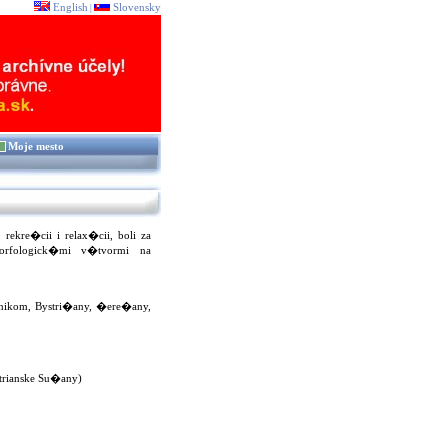
English
Slovensky
|
Moje mesto
rekre�cii i relax�cii, boli za
rfologick�mi v�tvormi na
ikom, Bystri�any, �ere�any,
itrianske Su�any)