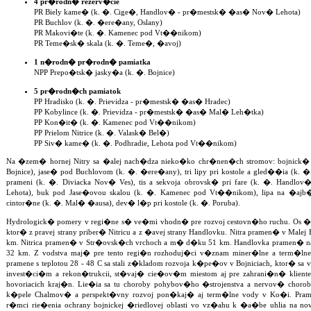
4 pr�rodn� rezerv�cie
PR Biely kame� (k. �. Cige�, Handlov� - pr�mestsk� �as� Nov� Lehota)
PR Buchlov (k. �. �ere�any, Oslany)
PR Makovi�te (k. �. Kamenec pod Vt��nikom)
PR Teme�sk� skala (k. �. Teme�, �avoj)
1 n�rodn� pr�rodn� pamiatka
NPP Prepo�tsk� jasky�a (k. �. Bojnice)
5 pr�rodn�ch pamiatok
PP Hradisko (k. �. Prievidza - pr�mestsk� �as� Hradec)
PP Kobylince (k. �. Prievidza - pr�mestsk� �as� Mal� Leh�tka)
PP Kon�it� (k. �. Kamenec pod Vt��nikom)
PP Prielom Nitrice (k. �. Valask� Bel�)
PP Siv� kame� (k. �. Podhradie, Lehota pod Vt��nikom)
Na �zem� hornej Nitry sa �alej nach�dza nieko�ko chr�nen�ch stromov: bojnick� 
Bojnice), jase� pod Buchlovom (k. �. �ere�any), tri lipy pri kostole a gled��ia (k. �. 
prameni (k. �. Diviacka Nov� Ves), tis a sekvoja obrovsk� pri fare (k. �. Hand
Lehota), buk pod Jase�ovou skalou (k. �. Kamenec pod Vt��nikom), lipa na �ajb�
cintor�ne (k. �. Mal� �ausa), dev� l�p pri kostole (k. �. Poruba).
Hydrologick� pomery v regi�ne s� ve�mi vhodn� pre rozvoj cestovn�ho ruchu. Os �ze
ktor� z pravej strany priber� Nitricu a z �avej strany Handlovku. Nitra pramen� v Malej 
km. Nitrica pramen� v Str�ovsk�ch vrchoch a m� d�ku 51 km. Handlovka pramen� n
32 km. Z vodstva maj� pre tento regi�n rozhoduj�ci v�znam miner�lne a term�lne
pramene s teplotou 28 - 48 C sa stali z�kladom rozvoja k�pe�ov v Bojniciach, ktor� sa
invest�ci�m a rekon�trukcii, st�vaj� cie�ov�m miestom aj pre zahrani�n� klient
hovoriacich kraj�n. Lie�ia sa tu choroby pohybov�ho �strojenstva a nervov� cho
k�pele Chalmov� a perspekt�vny rozvoj pon�kaj� aj term�lne vody v Ko�i. Pr
r�mci rie�enia ochrany bojnickej �riedlovej oblasti vo vz�ahu k �a�be uhlia na