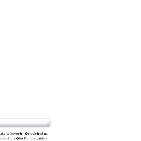
 ako sa hovor�, �e poh�ad na
rody Horn�ho Ponitria patria k