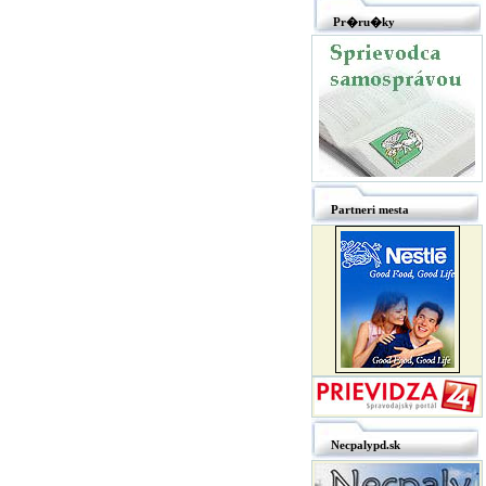
Pr�ru�ky
Partneri mesta
Necpalypd.sk