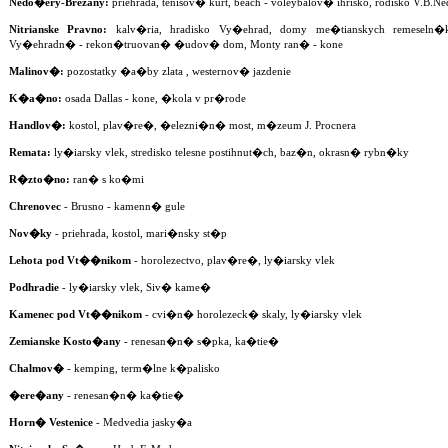
Nedo�ery-Brezany:
priehrada, tenisov� kurt, beach - voleybalov� ihrisko, rodisko V.B
Nitrianske Pravno:
kalv�ria, hradisko Vy�ehrad, domy me�tianskych remeseln�
Vy�ehradn� - rekon�truovan� �udov� dom, Monty ran� - kone
Malinov�:
pozostatky �a�by zlata , westernov� jazdenie
K�a�no:
osada Dallas - kone, �kola v pr�rode
Handlov�:
kostol, plav�re�, �elezni�n� most, m�zeum J. Procnera
Remata:
ly�iarsky vlek, stredisko telesne postihnut�ch, baz�n, okrasn� rybn�ky
R�zto�no:
ran� s ko�mi
Chrenovec
- Brusno - kamenn� gule
Nov�ky
- priehrada, kostol, mari�nsky st�p
Lehota pod Vt��nikom
- horolezectvo, plav�re�, ly�iarsky vlek
Podhradie
- ly�iarsky vlek, Siv� kame�
Kamenec pod Vt��nikom
- cvi�n� horolezeck� skaly, ly�iarsky vlek
Zemianske Kosto�any
- renesan�n� s�pka, ka�tie�
Chalmov�
- kemping, term�lne k�palisko
�ere�any
- renesan�n� ka�tie�
Horn� Vestenice
- Medvedia jasky�a