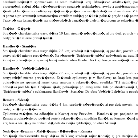
nezabudnute�n�m spomienkam na tento malebn� kraj. Mno�stvo asfaltov�ch, po�
otvoren�ch pl�ni l�ka n�v�tevn�kov spozna� architekt�ru, zvyky a zauj�mavosti to
�asti cyklotr�s su sporadicky vyu��van� po�as pracovn�ch dn� na odvoz dreva. V 
si pozor a pri stretnut� s motorov�m vozidlom rad�ej po�ka� pokia� prejde a a� pot
Trasy s� cez les zna�en�, na kri�ovatk�ch ozna�en� bielym �tvorcom so zelen�m 
Tu�ina - G�pe�
Stru�n� charakteristika trasy: d�ka 10 km; stredn� n�ro�nos�; aj pre deti; povrch 
cesty; reli�f mierne prev��en�
Handlov� - Stani�te
Stru�n� charakteristika trasy: d�ka 2.5 km; stredn� n�ro�nos�; aj pre deti; povrch 
cesty; reli�f mierne prev��en�. Na r�zcest� "Strieborn� jed�a" nadv�zuje na trasu
ktorej sa pokra�uje po spevnej lesnej ceste do obce Hradec. Na kraji lesa je rekrea�n� zaria
Handlov� - Ve�k� Leh�tka
Stru�n� charakteristika trasy: d�ka 7.8 km; stredn� n�ro�nos�; aj pre deti; povrch 
cesty; reli�f mierne prev��enie. Za�iatok cyklotrasy je v Handlovej na kraji lesa po
pokra�uje po spevnenej lesnej ceste smerom k rekrea�n�mu stredisku "Tri studni�ky
odbo�ka pod Mal�m Gri�om. �alej pokra�uje po lesnej ceste, kde po absolvovan� 1,8
"Strieborn� jed�a" s cyklotrasou Handlov� -Stani�te. Do obce Ve�k� Leh�tka je potre
Remata - Sklen�
Stru�n� charakteristika trasy: d�ka 4 km; stredn� n�ro�nos�; aj pre deti; povrch 
cesty; reli�f prev��enie
Cyklotrasa za��na na odbo�ke z hlavnej cesty Prievidza - Handlov� pri podjazde s
Remata a pokra�uje po po�nej ceste k rekrea�n�mu stredisku Ban�k na Remate. �alej sa p
kraj lesa a cez l�ky na hrebeni d�jdete do cie�a cyklot�ry, do obce Sklen�.
Nedo�ery -Brezany - Mal� �ausa - R�zto�no - Remata
Stru�n� charakteristika trasy: d�ka 16.3 km; stredn� n�ro�nos�; aj pre star�ie deti