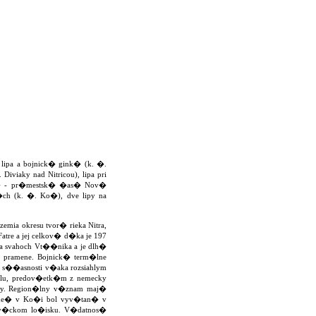
lipa a bojnick� gink� (k. �.
Diviaky nad Nitricou), lipa pri
lov� - pr�mestsk� �as� Nov�
ch (k. �. Ko�), dve lipy na
mia okresu tvor� rieka Nitra,
Fatre a jej celkov� d�ka je 197
a svahoch Vt��nika a je dlh�
 pramene. Bojnick� term�lne
 v s��asnosti v�aka rozsiahlym
elu, predov�etk�m z nemecky
roby. Region�lny v�znam maj�
ame� v Ko�i bol vyv�tan� v
 nov�ckom lo�isku. V�datnos�