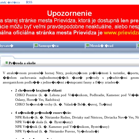
RSS
atok:
�tef�nia
byvate�
Samospr�va
Mestsk� �rad
Pr�roda a okolie
V atrakt�vnom prostred� hornej Nitry, poskytuj�com pr�le�itosti k turistike, �portu, 
��elom zachovania najhodnotnej��ch �ast� pr�rody s p�sobiv�mi geomo
anorganickom podlo�� s jedine�n�mi z�stupcami fauny a fl�ry zriaden�:
2 chr�nen� krajinn� oblasti
CHKO Ponitrie (k. �. Lehota pod Vt��nikom, Podhradie, Kamenec pod Vt��n
Oslany, Horn� Ves, Radobica)
CHKO Str�ovsk� vrchy (k. �. Valask� Bel�, �avoj, Tu�ina)
4 n�rodn� pr�rodn� rezerv�cie:
NPR Roko� (k. �. Nitrianske Rudno, Diviaky nad Nitricou, Diviacka Nov� Ves, N
NPR Ve�k� skala (k. �. Bystri�any)
NPR Vt��nik (k. �. Kamenec pod Vt��nikom, Bystri�any)
NPR Vy�ehrad (k. �. Nitrianske Pravno, Vy�ehradn�)