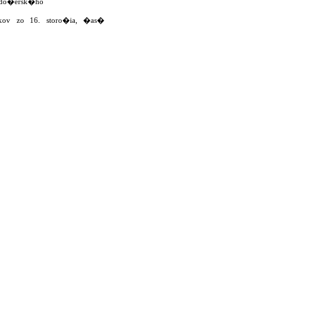
.Nedo�ersk�ho
kov zo 16. storo�ia, �as�