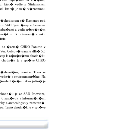
tor� vedie z Nitrianskych
ad, ktor� je tie� v�znamnou
. V�chodiskom s� Kamenec pod
 zo SAD Bystri�any a Kamenec
mi tabu�ami a vedie n�ro�n�m
na�kou. Bol otvoren� v roku
trie.
� na �zem� CHKO Ponitrie v
es. Celkov� trasa je dlh� 5,3
pr�stup k n�u�n�mu chodn�ku
to chodn�k je v spr�ve CHKO
lezni�nej stanice. Trasa sa
ovedn� a environment�lne. Na
pr�rode K�a�no. Ako jedin� je
hodn�k je zo SAD Prievidza,
 je 6 zast�vok s informa�n�mi
ky a archeologicky zameran�.
v. Tento chodn�k je v spr�ve