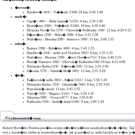
�erven�:
Handlov� /416/ - Vt��nik /1346/ 20 km; 6:45 5:40
modr�:
Cige� / 460 / - Biely kame� /1135/: 6 km; 2:20 1:40
Bystri�any /260/ - Vt��nik /1346/: 19 km; 4:30 3:40
Diviacka Nov� Ves /270/ - Uhrovsk� Podhradie /340/: 12 km; 4:20 4:15
R�zto�no /350/ - Sklen� /588/: 9 km; 2:55 2:30
Nedo�ery - Brezany/298/ - Jasenovo /500/: 11 km; 3:00 2:55
zelen�:
Bojnice /298/ - Boh�tka /400/: 4 km; 1:45 1:35
Handlov� /416/ - sedlo pod Vysokou /902/: 6 km; 1:55 1:25
Nedo�ery - Brezany /298/ - �tyri Chot�re/711/: 9 km; 2:40 2:25
Horn� Vestenice /260/ - Uhrovsk� Podhradie/340/:10 km; 4:15 4:00
Nitrianske Rudno/318/ - K�inn�/330/: 13 km; 3:35 3:40
Z�vada /370/ - Valask� Bel� /482/: 11 km; 2:55 3:20
�lt�:
Fa�kovsk� sedlo /802/ - K�ak/1351/: 5 km; 1:50 1:20
Nitrianske Rudno /318/ - Omastin� /340/: 8 km; 2:55 3:05
Prievidzsk� okruh: 13 km; 3:45 3:35
Teme� /520/ - Magura /1141/: 7 km; 2:20 1:35
Sekaniny/398/ - Vrvrava/977/: 4 km; 1:05 0:45
Podhradie /550/ - Jarab� skala/1169/: 6 km; 2:00 1:20
Cykloturistick� trasy
Kolorit Horn�ho Ponitria pon�ka svojim n�v�tevn�kom nezabudnute�n� z�itky. Tak
svet z konsk�ho chrbta je nezabudnute�n�, tak aj poh�ad zo sedla bicykla na kr�sy pr�