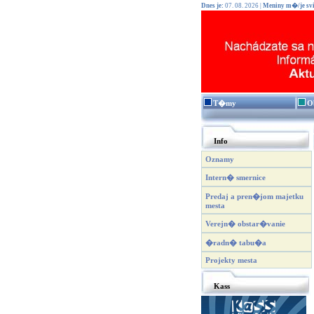
Dnes je:
07. 08. 2026 |
Meniny m�/je svi
T�my
O
Info
Oznamy
Intern� smernice
Predaj a pren�jom majetku
mesta
Verejn� obstar�vanie
�radn� tabu�a
Projekty mesta
Kass