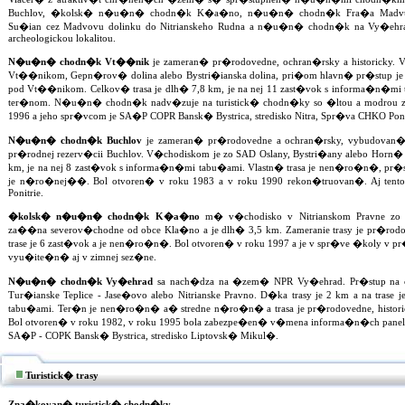
Buchlov, �kolsk� n�u�n� chodn�k K�a�no, n�u�n� chodn�k Fra�a Madvu, k
Su�ian cez Madvovu dolinku do Nitrianskeho Rudna a n�u�n� chodn�k na Vy�ehr
archeologickou lokalitou.
N�u�n� chodn�k Vt��nik
je zameran� pr�rodovedne, ochran�rsky a historicky
Vt��nikom, Gepn�rov� dolina alebo Bystri�ianska dolina, pri�om hlavn� pr�stup je
pod Vt��nikom. Celkov� trasa je dlh� 7,8 km, je na nej 11 zast�vok s informa�n�
ter�nom. N�u�n� chodn�k nadv�zuje na turistick� chodn�ky so �ltou a modrou z
1996 a jeho spr�vcom je SA�P COPR Bansk� Bystrica, stredisko Nitra, Spr�va CHKO Poni
N�u�n� chodn�k Buchlov
je zameran� pr�rodovedne a ochran�rsky, vybudovan
pr�rodnej rezerv�cii Buchlov. V�chodiskom je zo SAD Oslany, Bystri�any alebo Horn� V
km, je na nej 8 zast�vok s informa�n�mi tabu�ami. Vlastn� trasa je nen�ro�n�, 
je n�ro�nej��. Bol otvoren� v roku 1983 a v roku 1990 rekon�truovan�. Aj ten
Ponitrie.
�kolsk� n�u�n� chodn�k K�a�no
m� v�chodisko v Nitrianskom Pravne zo �e
za��na severov�chodne od obce Kla�no a je dlh� 3,5 km. Zameranie trasy je pr�rod
trase je 6 zast�vok a je nen�ro�n�. Bol otvoren� v roku 1997 a je v spr�ve �koly v 
vyu�ite�n� aj v zimnej sez�ne.
N�u�n� chodn�k Vy�ehrad
sa nach�dza na �zem� NPR Vy�ehrad. Pr�stup na c
Tur�ianske Teplice - Jase�ovo alebo Nitrianske Pravno. D�ka trasy je 2 km a na trase
tabu�ami. Ter�n je nen�ro�n� a� stredne n�ro�n� a trasa je pr�rodovedne, historic
Bol otvoren� v roku 1982, v roku 1995 bola zabezpe�en� v�mena informa�n�ch panelo
SA�P - COPK Bansk� Bystrica, stredisko Liptovsk� Mikul�.
Turistick� trasy
Zna�kovan� turistick� chodn�ky