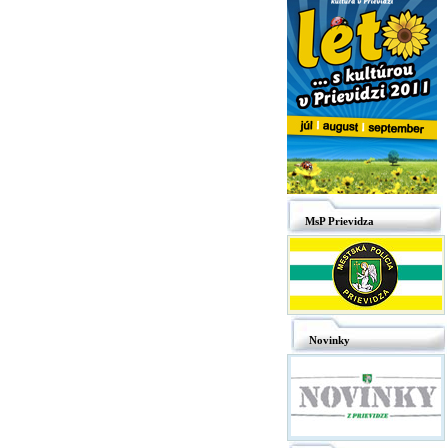
MsP Prievidza
Novinky