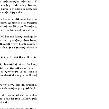
ne pr�stupn�ho k�paliska. K
rame� pri v�chodnej �achte,
itrou a tri zdroje miner�lnej
 are�li k�paliska.
Rudne, v bl�zkosti ktorej sa
porty. Aj napriek relat�vnemu
(horn� tok Nitry po Nedo�ery,
 rieke Nitra pod Prievidzou
 Ponitrie, ktor� zasahuje do
ikom, Bystri�any, �ere�any,
vsk� vrchy, ktor� zasahuje
h oblast� na �zem� okresu je
�cie a to Vt��nik, Roko�,
, Teme�sk� skala, Buchlov,
dza na �zem� mesta Bojnice.
ov �tvrtoh�r. Je to jedna z
andert�lskeho typu na Hornej
it�, Siv� kame�, Hradisko,
miach regi�nu je v pr�lohe 1.
orbe region�lneho produktu
e o uveden�ch atraktivit�ch
klotr�s.
 ako napr�klad na Vt��nik,