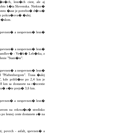
n�ch, lesn�ch ciest, ale aj
hto k�ta Slovenska. Niektor�
tomto �ase je potrebn� d�va�
om pokra�ova� �alej.
��slom.
- spevnen� a nespevnen� lesn�
- spevnen� a nespevnen� lesn�
 Handlov� - Ve�k� Leh�tka, z
denie "Stani�te".
- spevnen� a nespevnen� lesn�
d "Pfaftenbergom". Trasa �alej
", kde pribli�ne po 2,4 km je
 km sa dostanete na r�zcestie
bn� e�te prejs� 3,6 km.
- spevnen� a nespevnen� lesn�
merom na rekrea�n� stredisko
o lesnej ceste dostanete a� na
; povrch - asfalt, spevnen� a