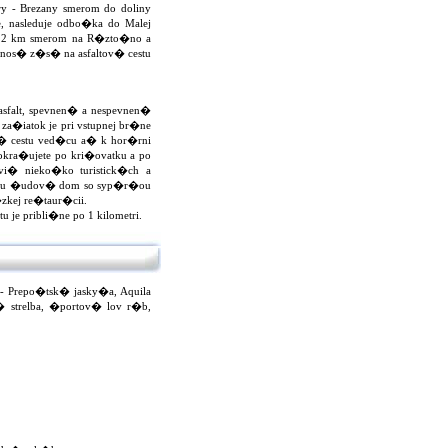
y - Brezany smerom do doliny
e, nasleduje odbo�ka do Malej
ne 2 km smerom na R�zto�no a
os� z�s� na asfaltov� cestu
asfalt, spevnen� a nespevnen�
za�iatok je pri vstupnej br�ne
esn� cestu ved�cu a� k hor�rni
ra�ujete po kri�ovatku a po
vi� nieko�ko turistick�ch a
iatku �udov� dom so syp�r�ou
zkej re�taur�cii.
je pribli�ne po 1 kilometri.
- Prepo�tsk� jasky�a, Aquila
� strelba, �portov� lov r�b,