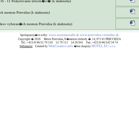
- 11 Poskytovanie inform�ci� (k stiahnutiu)
mestom Prievidza (k stiahnutiu)
ov vyberan�ch mestom Prievidza (k stiahnutiu)
www.zoznamrealit.sk
www.prievidza.virtualne.sk
Spolupracuj�ce weby:
Copyright � 2026 Mesto Prievidza, N�mestie slobody �. 14, 971 01 PRIEVIDZA
Tel.:.+421/0/46/51 79 110 51 79 111 54 26 941 Fax: +421/0/46/542 34 74
WebCreative.info
HOTEL.EU s.r.o.
Webmaster
Created by
�len skupiny