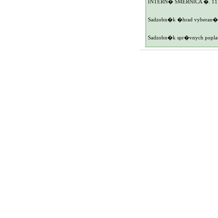
INTERN� SMERNICA �. 11 IS 
Sadzobn�k �hrad vyberan�ch 
Sadzobn�k spr�vnych poplatk