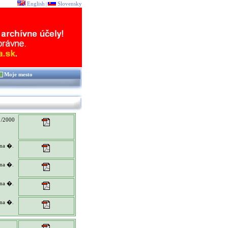
English
Slovensky
|
Moje mesto
1/2000
ona �.
ona �.
ona �.
ona �.