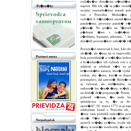
rozli�n�m dom�cim n�rad�m 
Pr�ru�ky
naproti. Bili ich, a� sa p�n vices
svojimi remeseln�kmi museli p
von z Prievidze. Medzit�m 
vylo�ili k b�val�mu mestsk�mu
pansk�mu, pivovaru pansk� v�n
p�len�. No pri�lo asi "�tyrid
p�desiat �ien s ve�k�mi p
o�ehlami, lopatami, sekerami...", 
don�tili povozn�kov nalo�i� tr�n
Povozn�ci smerovali k fare, kde ch
zlo�i�, ale �eny im to nepovolili, 
Partneri mesta
bola prievidzsk� a ve�k�m kriko
a hv�zdan�m ich vyhnali von z me
udalosti sa odohrali e�te za p
kr�ovsk�ho asesora, ktor� vydal 
rozkaz, aby �eny, ktor� sa dopust
priestupkov, dal zatvori�. Richt�r t
aj vykonal, ale ned�sledne, t
zatknut� len �as� �ien, av�ak aj 
na druh� de� prepusten�. Potom i
pohostil v�nom, �o malo by
satisfakciou za to, �e sa d
upon�ili". 19. marca 1771 sa aj na
udalostiam konal v Prievidzi trh,
�eny zasa podnikli nieko�ko pro
akci�. T�to "�ensk� reb�lia",
Necpalypd.sk
spisoch zv��a uv�dza, trvala t
�eny si nesk�r uvedomili, �e sa d