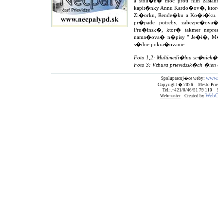
a stoli�n� moc proti nim zasiah
kapit�nky Annu Kardo�ov�, ktor�
Zi�orku, Rende�ku a Ko�i�ku. Ro
pr�pade potreby, zabezpe�ov
Pru�insk�, ktor� takmer nepres
nama�ova� n�pisy " Je�i�, M�r
s�dne pokra�ovanie...
Foto 1,2: Multimedi�lna sc�nick� 
Foto 3: Vzbura prievidzsk�ch �ien
www.
Spolupracuj�ce weby:
Copyright � 2026 Mesto Prie
Tel.:.+421/0/46/51 79 110
WebCr
Webmaster
Created by