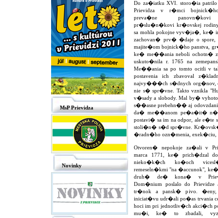
Do za�iatku XVI. storo�ia patril
Prievidza v r�mci bojnick�ho
preva�ne panovn�kov
pr�slu�n�kovi kr�ovskej rodiny.
sa mohla pokojne vyv�ja�, ke� im
zachovan� prv� �daje o spore,
majite�om bojnick�ho panstva, 
ke� me��ania neboli ochotn� z
uskuto�nila r. 1765 na zemepa
Me��ania sa po tomto ocitli v tak
postavenia ich zbavoval z�kla
najvy���ch s�dnych org�nov, obr
nie s� spr�vne. Takto vznikla "Hum
v�sady a slobody. Mal by� vyho
s��asne prebehn�� aj odovzdanie m
MsP Prievidza
da� me��anom pe�a�it� n�hrada
postavi� sa im na odpor, ale e�te 
stoli�n� s�d spr�vne. Kr�ovsk�m
�radn�ho ozn�menia, exek�ciu, p
Otvoren� nepokoje za�ali v Pri
marca 1771, ke� prich�dzal do
nieko�k�ch ko�och vices
Novinky
remeseln�kmi "na �accunok", ke�e
druh� de� kona� v Prievi
Dom�nium poslalo do Prievidze
tr�nok a pansk� pivo. �eny,
iniciat�vu udr�ali po�as trvania ce
hoci im pri jednotliv�ch akci�ch 
mu�i, ke� to zbadali, vyzb