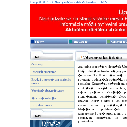
RSS
Dnes je:
09. 08. 2026 |
Meniny m�/je sviatok:
�ubom�ra
T�my
Obyvate�
Samospr�
Info
Vzbura prievidzsk�ch �ien
Oznamy
Ani jedno storo�ie v dejin�ch Uho
tak� bohat� na triedne z�pasy p
Intern� smernice
�udu ako XVIII. storo�ie, ke� bol
Predaj a pren�jom majetku
povstania poddan�ch ro�n�kov 
mesta
poriadku. Zemep�ni ne�etrili ani
meste�k� a sna�ili sa z nich 
Verejn� obstar�vanie
najviac pr�jmov. Zvy�uj� po
prenaj�manie benef�ci�, aleb
�radn� tabu�a
zmluvu, ktor� s nimi o ich pr
uzavreli a sami pou��vaj� b
Projekty mesta
Me��ania poddansk�ch me
samozrejme bojuj� proti tomu a
Kass
oppid�ch doch�dza ku vz
povstaniam.