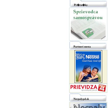
Pr�ru�ky
Partneri mesta
Necpalypd.sk