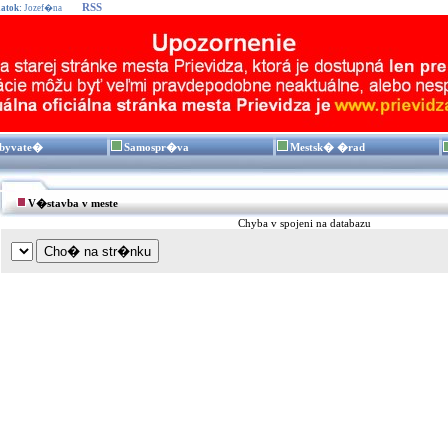
RSS
atok:
Jozef�na
byvate�
Samospr�va
Mestsk� �rad
V�stavba v meste
Chyba v spojeni na databazu