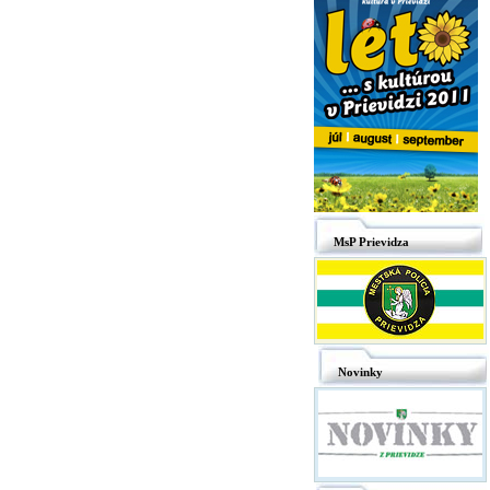
MsP Prievidza
Novinky