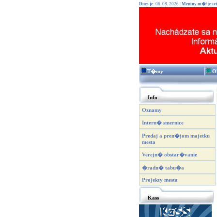
Dnes je:
06. 08. 2026 |
Meniny m�/je svi
T�my
O
Info
Oznamy
Intern� smernice
Predaj a pren�jom majetku
mesta
Verejn� obstar�vanie
�radn� tabu�a
Projekty mesta
Kass