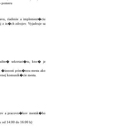
 pomeru
avu, riadenie a implement�ciu
 z in�ch zdrojov. Vyjadruje sa
ite� sekretari�tu, ktor� je
 �innosti prim�tora mesta ako
ternej komunik�cie mesta.
cov a pracovn�kov mestsk�ho
od 14:00 do 16:00 h)