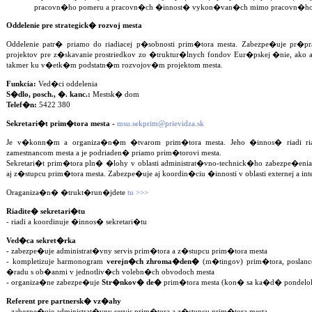
pracovn�ho pomeru a pracovn�ch �innost� vykon�van�ch mimo pracovn�ho
Oddelenie pre strategick� rozvoj mesta
Oddelenie patr� priamo do riadiacej p�sobnosti prim�tora mesta. Zabezpe�uje pr�pr
projektov pre z�skavanie prostriedkov zo �truktur�lnych fondov Eur�pskej �nie, ako aj
takmer ku v�etk�m podstatn�m rozvojov�m projektom mesta.
Funkcia:
Ved�ci oddelenia
S�dlo, posch., �. kanc.:
Mestsk� dom
Telef�n:
5422 380
Sekretari�t prim�tora mesta -
msu.sekprim@prievidza.sk
Je v�konn�m a organiza�n�m �tvarom prim�tora mesta. Jeho �innos� riadi riad
zamestnancom mesta a je podriaden� priamo prim�torovi mesta.
Sekretari�t prim�tora pln� �lohy v oblasti administrat�vno-technick�ho zabezpe�enia
aj z�stupcu prim�tora mesta. Zabezpe�uje aj koordin�ciu �innosti v oblasti externej a in
Oraganiza�n� �trukt�run�jdete
tu >>>
Riadite� sekretari�tu
- riadi a koordinuje �innos� sekretari�tu
Ved�ca sekret�rka
- zabezpe�uje administrat�vny servis prim�tora a z�stupcu prim�tora mesta
- kompletizuje harmonogram
verejn�ch zhroma�den�
(m�tingov) prim�tora, poslan
�radu s ob�anmi v jednotliv�ch volebn�ch obvodoch mesta
- organiza�ne zabezpe�uje
Str�nkov� de�
prim�tora mesta (kon� sa ka�d� pondelok 
Referent pre partnersk� vz�ahy
- zabezpe�uje administrat�vny servis prim�tora a z�stupcu prim�tora mesta