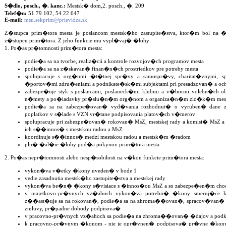
S�dlo, posch., �. kanc.:
Mestsk� dom,2. posch., �. 209
Telef�n:
51 79 102, 54 22 647
E-mail:
msu.sekprim@prievidza.sk
Z�stupca prim�tora mesta je poslancom mestsk�ho zastupite�stva, ktor�m bol na �
z�stupcu prim�tora. Z jeho funkcie mu vypl�vaj� �lohy:
1. Po�as pr�tomnosti prim�tora mesta:
podie�a sa na tvorbe, realiz�cii a kontrole rozvojov�ch programov mesta
podie�a sa na z�skavan� finan�n�ch prostriedkov pre potreby mesta
spolupracuje s org�nmi �t�tnej spr�vy a samospr�vy, charitat�vnymi, 
�portov�mi zdru�eniami a podnikate�sk�mi subjektami pri presadzovan� a oc
zabezpe�uje styk s poslancami, poslaneck�mi klubmi a v�bormi volebn�ch ob
n�mety a po�iadavky pr�slu�n�m org�nom a organiza�n�m zlo�k�m mes
podie�a sa na zabezpe�ovan� vyd�vania rozhodnut� o vyruben� dane z
poplatkov v s�lade s VZN vr�tane podpisovania platov�ch v�merov
spolupracuje pri zabezpe�ovan� rokovan� MsZ, mestskej rady a komisi� MsZ 
ich s��innos� s mestskou radou a MsZ
koordinuje s��innos� medzi mestskou radou a mestsk�m �radom
pln� �al�ie �lohy pod�a pokynov prim�tora mesta
2. Po�as nepr�tomnosti alebo nesp�sobilosti na v�kon funkcie prim�tora mesta:
vykon�va v�etky �kony uveden� v bode 1
vedie zasadnutia mestsk�ho zastupite�stva a mestskej rady
vykon�va be�n� �kony s�visiace s �innos�ou MsZ a so zabezpe�en�m chod
v majetkovo-pr�vnych vz�ahoch vykon�va potrebn� �kony smeruj�ce k 
z��ast�uje sa na rokovan�, podie�a sa na zhroma��ovan�, spracov�van� p
zmluvy, pr�padne dohody podpisova�
v pracovno-pr�vnych vz�ahoch sa podie�a na zhroma��ovan� �dajov a podk
k pracovno-pr�vnym �konom - nie je opr�vnen� podpisova� pr�vne �kon