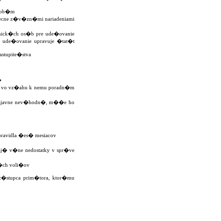
osob�m
becne z�v�zn�mi nariadeniami
nick�ch os�b pre ude�ovanie
o ude�ovanie upravuje �tat�t
stupite�stva
�
� je vo vz�ahu k nemu poradn�m
o zjavne nev�hodn�, m��e ho
pravidla �es� mesiacov
aj� v�ne nedostatky v spr�ve
�ch voli�ov
 z�stupca prim�tora, ktor�mu