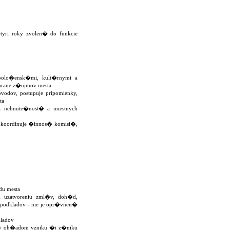
tyri roky zvolen� do funkcie
spolo�ensk�mi, kult�rnymi a
hrane z�ujmov mesta
vodov, postupuje pripomienky,
ta
 nehnute�nost� a miestnych
a koordinuje �innos� komisi�,
u mesta
uzatvoreniu zml�v, doh�d,
odkladov - nie je opr�vnen�
ladov
y oh�adom vzniku �i z�niku