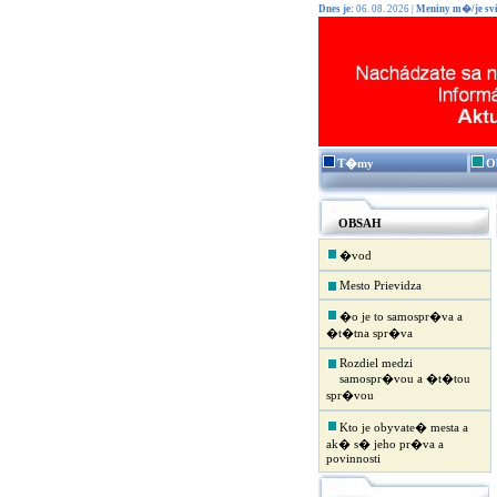
Dnes je:
06. 08. 2026 |
Meniny m�/je svi
T�my
O
OBSAH
�vod
Mesto Prievidza
�o je to samospr�va a
�t�tna spr�va
Rozdiel medzi
samospr�vou a �t�tou
spr�vou
Kto je obyvate� mesta a
ak� s� jeho pr�va a
povinnosti