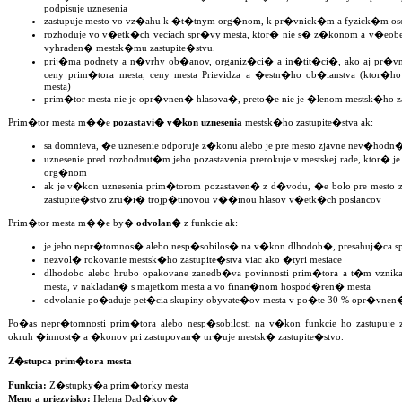
podpisuje uznesenia
zastupuje mesto vo vz�ahu k �t�tnym org�nom, k pr�vnick�m a fyzick�m 
rozhoduje vo v�etk�ch veciach spr�vy mesta, ktor� nie s� z�konom a v�eo
vyhraden� mestsk�mu zastupite�stvu.
prij�ma podnety a n�vrhy ob�anov, organiz�ci� a in�tit�ci�, ako aj pr�v
ceny prim�tora mesta, ceny mesta Prievidza a �estn�ho ob�ianstva (ktor�h
mesta)
prim�tor mesta nie je opr�vnen� hlasova�, preto�e nie je �lenom mestsk�ho za
Prim�tor mesta m��e
pozastavi� v�kon uznesenia
mestsk�ho zastupite�stva ak:
sa domnieva, �e uznesenie odporuje z�konu alebo je pre mesto zjavne nev�hodn
uznesenie pred rozhodnut�m jeho pozastavenia prerokuje v mestskej rade, ktor
org�nom
ak je v�kon uznesenia prim�torom pozastaven� z d�vodu, �e bolo pre mest
zastupite�stvo zru�i� trojp�tinovou v��inou hlasov v�etk�ch poslancov
Prim�tor mesta m��e by�
odvolan�
z funkcie ak:
je jeho nepr�tomnos� alebo nesp�sobilos� na v�kon dlhodob�, presahuj�ca s
nezvol� rokovanie mestsk�ho zastupite�stva viac ako �tyri mesiace
dlhodobo alebo hrubo opakovane zanedb�va povinnosti prim�tora a t�m vznik
mesta, v nakladan� s majetkom mesta a vo finan�nom hospod�ren� mesta
odvolanie po�aduje pet�cia skupiny obyvate�ov mesta v po�te 30 % opr�vnen
Po�as nepr�tomnosti prim�tora alebo nesp�sobilosti na v�kon funkcie ho zastupuje
okruh �innost� a �konov pri zastupovan� ur�uje mestsk� zastupite�stvo.
Z�stupca prim�tora mesta
Funkcia:
Z�stupky�a prim�torky mesta
Meno a priezvisko:
Helena Dad�kov�