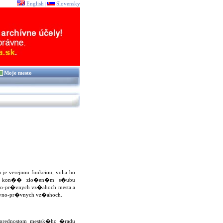
English
Slovensky
|
Moje mesto
 verejnou funkciou, volia ho
ora kon�� zlo�en�m s�ubu
vo-pr�vnych vz�ahoch mesta a
�vno-pr�vnych vz�ahoch.
 s prednostom mestsk�ho �radu