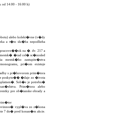
od 14:00 - 16:00 h)
obotu) alebo kolekt�vne (v�dy
eka a t�to slu�ba nepodlieha
u pracovn��ok na �. dv. 217 a
 mestsk� �rad cel� sc�nosled
 mestsk�ho zastupite�stva
onogramu, pri�om existuje
 svadby s pr�hovorom prim�tora
 je poskytn�� �daje zo �ivota
poplatnen�. Sob�e je potrebn�
n�elstva. Prim�tora alebo
entky pre ob�ianske obrady a
prim�tor
povinnos� vypl�va zo z�kona
bie 7 dn� pred konan�m akcie.