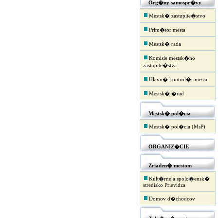
Org�ny samospr�vy
Mestsk� zastupite�stvo
Prim�tor mesta
Mestsk� rada
Komisie mestsk�ho
zastupite�stva
Hlavn� kontrol�r mesta
Mestsk� �rad
Mestsk� pol�cia
Mestsk� pol�cia (MsP)
ORGANIZ�CIE
Zriaden� mestom
Kult�rne a spolo�ensk�
stredisko Prievidza
Domov d�chodcov