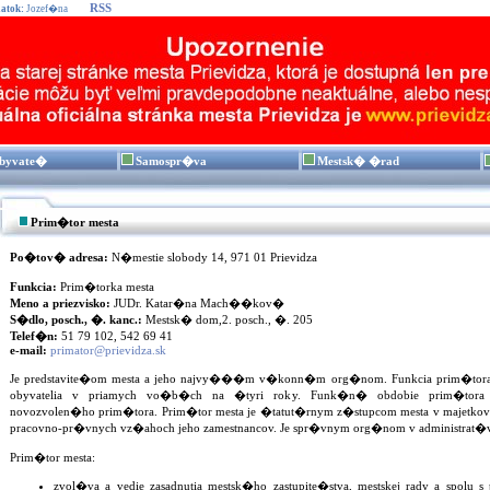
RSS
atok:
Jozef�na
byvate�
Samospr�va
Mestsk� �rad
Prim�tor mesta
Po�tov� adresa:
N�mestie slobody 14, 971 01 Prievidza
Funkcia:
Prim�torka mesta
Meno a priezvisko:
JUDr. Katar�na Mach��kov�
S�dlo, posch., �. kanc.:
Mestsk� dom,2. posch., �. 205
Telef�n:
51 79 102, 542 69 41
e-mail:
primator@prievidza.sk
Je predstavite�om mesta a jeho najvy���m v�konn�m org�nom. Funkcia prim�tora je
obyvatelia v priamych vo�b�ch na �tyri roky. Funk�n� obdobie prim�t
novozvolen�ho prim�tora. Prim�tor mesta je �tatut�rnym z�stupcom mesta v majetko
pracovno-pr�vnych vz�ahoch jeho zamestnancov. Je spr�vnym org�nom v administrat
Prim�tor mesta:
zvol�va a vedie zasadnutia mestsk�ho zastupite�stva, mestskej rady a spolu