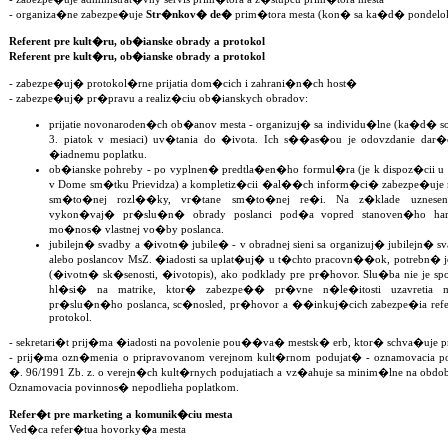
- organiza�ne zabezpe�uje
Str�nkov� de�
prim�tora mesta (kon� sa ka�d� pondelok 
Referent pre kult�ru, ob�ianske obrady a protokol
Referent pre kult�ru, ob�ianske obrady a protokol
- zabezpe�uj� protokol�rne prijatia dom�cich i zahrani�n�ch host�
- zabezpe�uj� pr�pravu a realiz�ciu ob�ianskych obradov:
prijatie novonaroden�ch ob�anov mesta - organizuj� sa individu�lne (ka�d� s
3. piatok v mesiaci) uv�tania do �ivota. Ich s��as�ou je odovzdanie dar�
�iadnemu poplatku.
ob�ianske pohreby - po vyplnen� predtla�en�ho formul�ra (je k dispoz�cii 
v Dome sm�tku Prievidza) a kompletiz�cii �al��ch inform�ci� zabezpe�uje
sm�to�nej rozl��ky, vr�tane sm�to�nej re�i. Na z�klade uznesenia
vykon�vaj� pr�slu�n� obrady poslanci pod�a vopred stanoven�ho harm
mo�nos� vlastnej vo�by poslanca.
jubilejn� svadby a �ivotn� jubile� - v obradnej sieni sa organizuj� jubilejn�
alebo poslancov MsZ. �iadosti sa uplat�uj� u t�chto pracovn��ok, potrebn�
(�ivotn� sk�senosti, �ivotopis), ako podklady pre pr�hovor. Slu�ba nie je s
hl�si� na matrike, ktor� zabezpe�� pr�vne n�le�itosti uzavretia ma
pr�slu�n�ho poslanca, sc�nosled, pr�hovor a ��inkuj�cich zabezpe�ia refer
protokol.
- sekretari�t prij�ma �iadosti na povolenie pou��va� mestsk� erb, ktor� schva�uje 
- prij�ma ozn�menia o pripravovanom verejnom kult�rnom podujat� - oznamovacia 
�. 96/1991 Zb. z. o verejn�ch kult�rnych podujatiach a vz�ahuje sa minim�lne na obdo
Oznamovacia povinnos� nepodlieha poplatkom.
Refer�t pre marketing a komunik�ciu mesta
Ved�ca refer�tua hovorky�a mesta