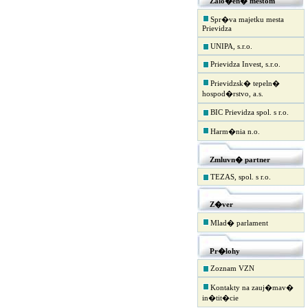
Zalo�en� mestom
Spr�va majetku mesta
Prievidza
UNIPA, s.r.o.
Prievidza Invest, s.r.o.
Prievidzsk� tepeln�
hospod�rstvo, a.s.
BIC Prievidza spol. s r.o.
Harm�nia n.o.
Zmluvn� partner
TEZAS, spol. s r.o.
Z�ver
Mlad� parlament
Pr�lohy
Zoznam VZN
Kontakty na zauj�mav�
in�tit�cie