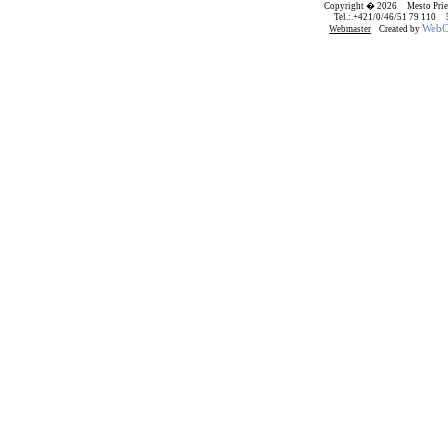
Copyright � 2026 Mesto Prie
Tel.:.+421/0/46/51 79 110
WebCr
Webmaster
Created by