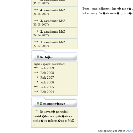
(31. 07. 2007)
(Pozn.: pod odkazmi, ktor� nie s�
4.
zasadnutie MsZ
dokumenty. Sk�ste nesk�r, pros�
(26. 06. 2007)
3.
zasadnutie MsZ
(30. 05. 2007)
2.
zasadnutie MsZ
(24. 04. 2007)
1.
zasadnutie MsZ
(27. 02. 2007)
Arch�v:
Chyba v spojeni na databazu
Rok 2009
Rok 2008
Rok 2007
Rok 2006
Rok 2005
Rok 2004
O zastupite�stve
Rokovac� poriadok
mestsk�ho zastupite�stva a
nieko�ko inform�cii o MsZ
...
www.
Spolupracuj�ce weby: