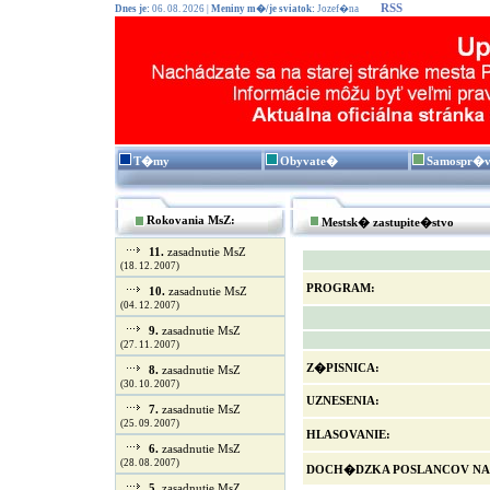
RSS
Dnes je:
06. 08. 2026 |
Meniny m�/je sviatok:
Jozef�na
T�my
Obyvate�
Samospr�
Rokovania MsZ:
Mestsk� zastupite�stvo
11.
zasadnutie MsZ
(18. 12. 2007)
PROGRAM:
10.
zasadnutie MsZ
(04. 12. 2007)
9.
zasadnutie MsZ
(27. 11. 2007)
Z�PISNICA:
8.
zasadnutie MsZ
(30. 10. 2007)
UZNESENIA:
7.
zasadnutie MsZ
(25. 09. 2007)
HLASOVANIE:
6.
zasadnutie MsZ
(28. 08. 2007)
DOCH�DZKA POSLANCOV NA
5.
zasadnutie MsZ