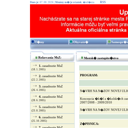
RSS
Dnes je:
07. 08. 2026 |
Meniny m�/je sviatok:
�tef�nia
T�my
Obyvate�
Samospr�
Rokovania MsZ:
Mestsk� zastupite�stvo
1.
zasadnutie MsZ
(18. 1. 2005)
PROGRAM:
2.
zasadnutie MsZ
(22. 2. 2005)
3.
zasadnutie MsZ
(26. 4. 2005)
N�VRH NA N�ZOV NOVEJ ULI
4.
zasadnutie MsZ
Koncepcia �k�l a �kolsk�ch zari
(28. 6. 2005)
2007/2008 - 2009/2010
5.
zasadnutie MsZ
N�VRH NA N�ZOV NOVEJ ULI
(23. 8. 2005)
6.
zasadnutie MsZ
(25. 10. 2005)
Z�PISNICA:
7.
zasadnutie MsZ