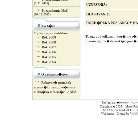
(6. 12. 2005)
UZNESENIA:
8.
zasadnutie MsZ
HLASOVANIE:
(20. 12. 2005)
DOCH�DZKA POSLANCOV NA
Arch�v:
Chyba v spojeni na databazu
(Pozn.: pod odkazmi, ktor� nie s�
Rok 2009
dokumenty. Sk�ste nesk�r, pros�
Rok 2008
Rok 2007
Rok 2006
Rok 2005
Rok 2004
O zastupite�stve
Rokovac� poriadok
mestsk�ho zastupite�stva a
nieko�ko inform�cii o MsZ
...
www.
Spolupracuj�ce weby:
Copyright � 2026 Mesto Prie
Tel.:.+421/0/46/51 79 110
WebCr
Webmaster
Created by