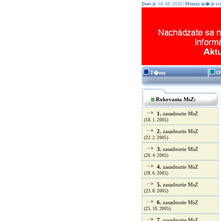
Dnes je:
08. 08. 2026 |
Meniny m�/je svi
T�my
O
Rokovania MsZ:
1.
zasadnutie MsZ
(18. 1. 2005)
2.
zasadnutie MsZ
(22. 2. 2005)
3.
zasadnutie MsZ
(26. 4. 2005)
4.
zasadnutie MsZ
(28. 6. 2005)
5.
zasadnutie MsZ
(23. 8. 2005)
6.
zasadnutie MsZ
(25. 10. 2005)
7.
zasadnutie MsZ