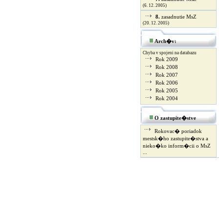
(6. 12. 2005)
8.
zasadnutie MsZ
(20. 12. 2005)
Arch�v:
Chyba v spojeni na databazu
Rok 2009
Rok 2008
Rok 2007
Rok 2006
Rok 2005
Rok 2004
O zastupite�stve
Rokovac� poriadok
mestsk�ho zastupite�stva a
nieko�ko inform�cii o MsZ
...