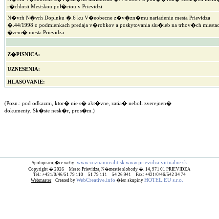
r�chlosti Mestskou pol�ciou v Prievidzi
N�vrh N�vrh Doplnku �.6 ku V�eobecne z�v�zn�mu nariadeniu mesta Prievidza
�.44/1998 o podmienkach predaja v�robkov a poskytovania slu�ieb na trhov�ch miesta
�zem� mesta Prievidza
Z�PISNICA:
UZNESENIA:
HLASOVANIE:
(Pozn.: pod odkazmi, ktor� nie s� akt�vne, zatia� neboli zverejnen�
dokumenty. Sk�ste nesk�r, pros�m.)
www.zoznamrealit.sk
www.prievidza.virtualne.sk
Spolupracuj�ce weby:
Copyright � 2026 Mesto Prievidza, N�mestie slobody �. 14, 971 01 PRIEVIDZA
Tel.:.+421/0/46/51 79 110 51 79 111 54 26 941 Fax: +421/0/46/542 34 74
WebCreative.info
HOTEL.EU s.r.o.
Webmaster
Created by
�len skupiny