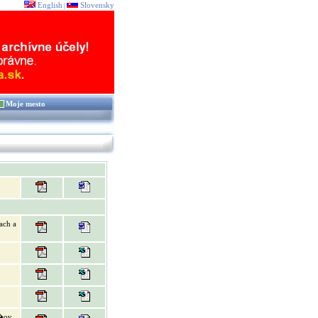
English
Slovensky
|
Moje mesto
ach a
�ov