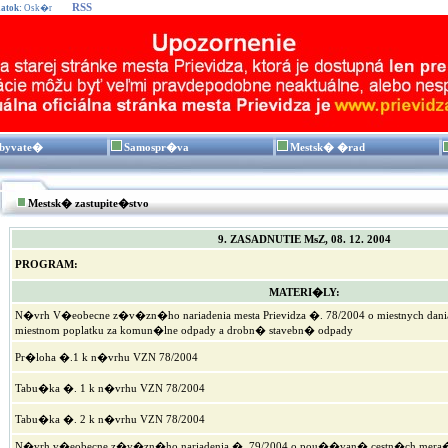
RSS
atok:
Osk�r
byvate�
Samospr�va
Mestsk� �rad
Mestsk� zastupite�stvo
9. ZASADNUTIE MsZ, 08. 12. 2004
PROGRAM:
MATERI�LY:
N�vrh V�eobecne z�v�zn�ho nariadenia mesta Prievidza �. 78/2004 o miestnych dani
miestnom poplatku za komun�lne odpady a drobn� stavebn� odpady
Pr�loha �.1 k n�vrhu VZN 78/2004
Tabu�ka �. 1 k n�vrhu VZN 78/2004
Tabu�ka �. 2 k n�vrhu VZN 78/2004
N�vrh v�eobecne z�v�zn�ho nariadenia �. 79/2004 o pou��van� cestn�ch mera